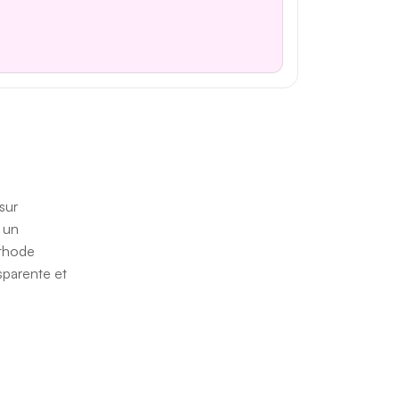
sur
 un
éthode
sparente et