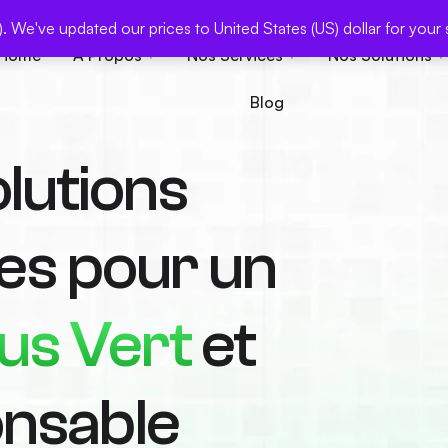
S). We've updated our prices to United States (US) dollar for yo
Home
À Propos
Nos Services
Nos Solutions
Blog
lutions
tes pour un
lus Vert
et
nsable