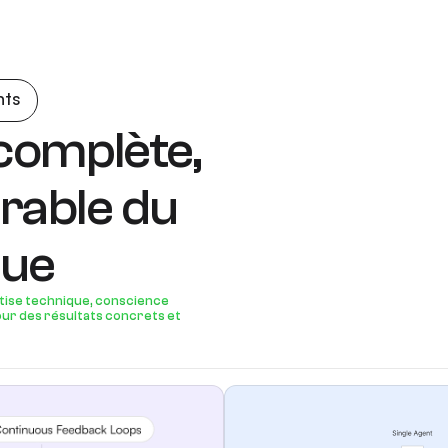
nts
complète,
rable du
que
ise technique, conscience
r des résultats concrets et