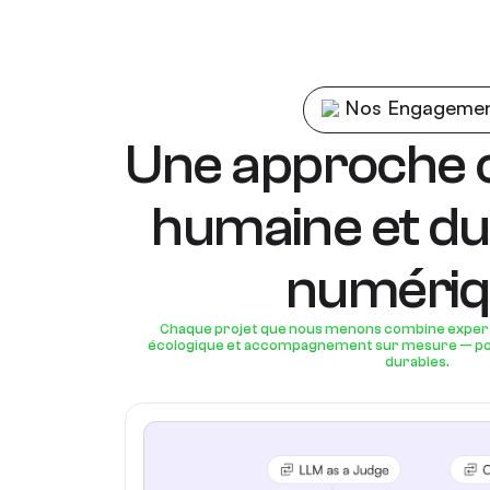
Nos Engageme
Une approche 
humaine et du
numéri
Chaque projet que nous menons combine expert
écologique et accompagnement sur mesure — pou
durables.