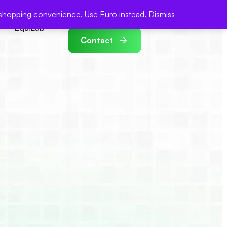
ur shopping convenience.
Use Euro instead.
Dismiss
EquiLab
Contact