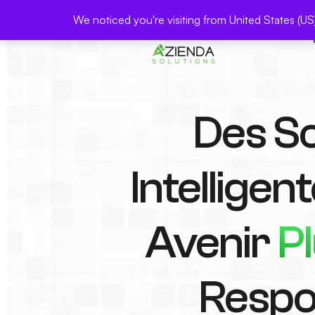
We noticed you're visiting from United States (U
Des So
Intelligen
Avenir
P
Respo