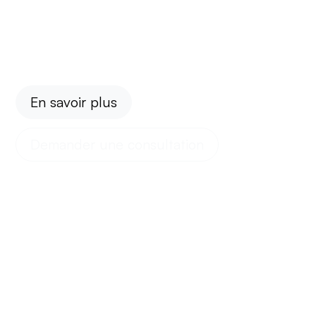
En Afrique centrale, nous vous guidons à
travers chaque étape d’une implantation
réussie, en 90 jours.
En savoir plus
Demander une consultation
90
5
Jours pour débuter
Pays couverts
360°
Accompagnement complet