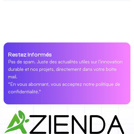
Restez Informés
Pas de spam. Juste des actualités utiles sur l’innovation
durable et nos projets, directement dans votre boîte
mail.
*En vous abonnant, vous acceptez notre politique de
confidentialité.*